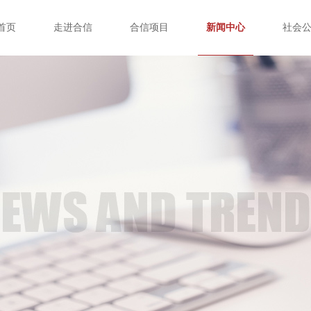
首页
走进合信
合信项目
新闻中心
社会