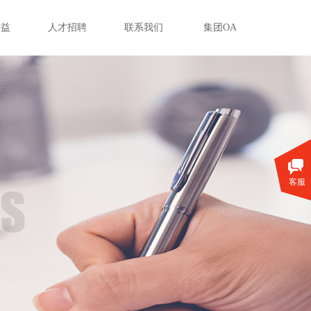
公益
人才招聘
联系我们
集团OA
客服