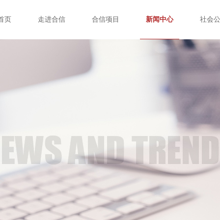
首页
走进合信
合信项目
新闻中心
社会